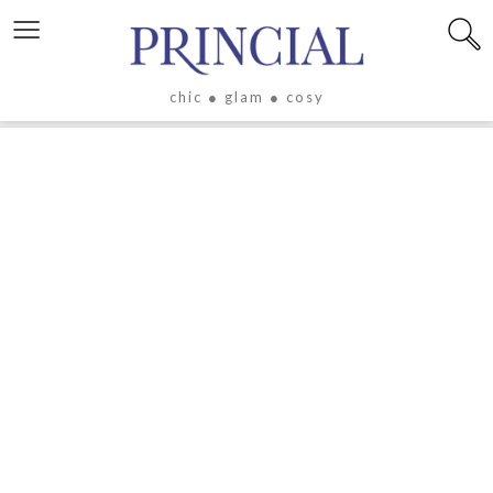
≡
chic ● glam ● cosy
X
LIFESTYLE
LUXE
ÉVASION
CULTURE
CÉLÉBRITÉS