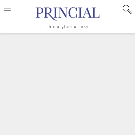
≡
chic ● glam ● cosy
X
LIFESTYLE
LUXE
ÉVASION
CULTURE
CÉLÉBRITÉS