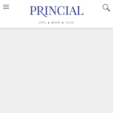
≡
chic ● glam ● cosy
X
LIFESTYLE
LUXE
ÉVASION
CULTURE
CÉLÉBRITÉS