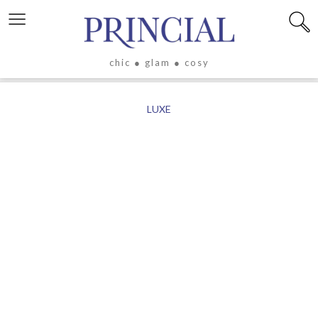
≡
chic ● glam ● cosy
X
LUXE
LIFESTYLE
LUXE
ÉVASION
CULTURE
CÉLÉBRITÉS