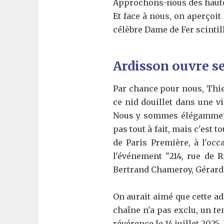
Approchons-nous des hautes 
Et face à nous, on aperçoit 
célèbre Dame de Fer scintill
Ardisson ouvre s
Par chance pour nous, Thie
ce nid douillet dans une v
Nous y sommes élégammen
pas tout à fait, mais c'est 
de Paris Première, à l'occ
l'événement "214, rue de Ri
Bertrand Chameroy, Gérard 
On aurait aimé que cette ad
chaîne n'a pas exclu, un te
révérence le 14 juillet 202