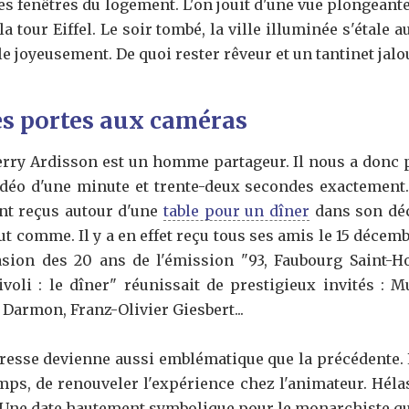
fenêtres du logement. L'on jouit d'une vue plongeante 
la tour Eiffel. Le soir tombé, la ville illuminée s'étale 
e joyeusement. De quoi rester rêveur et un tantinet jalou
es portes aux caméras
rry Ardisson est un homme partageur. Il nous a donc p
idéo d'une minute et trente-deux secondes exactement.
t reçus autour d'une
table pour un dîner
dans son déc
tout comme. Il y a en effet reçu tous ses amis le 15 déce
asion des 20 ans de l'émission "93, Faubourg Saint-Ho
voli : le dîner" réunissait de prestigieux invités : M
Darmon, Franz-Olivier Giesbert...
resse devienne aussi emblématique que la précédente. E
mps, de renouveler l'expérience chez l'animateur. Héla
5. Une date hautement symbolique pour le monarchiste qu'i