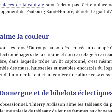
alaces de la capitale
sont à deux pas. Cet emplaceme
logement du Faubourg Saint-Honoré, dénote le goût d'A
aime la couleur
sont les tons ! Du rouge au sol dès l'entrée, un canapé C
électroménagers de la cuisine et son carrelage à carrea
re, dans laquelle trône un lit capitonné, c'est néan
emble des murs, huisseries et meubles encastrés du lo
et d'illuminer le tout et lui confère une allure cosy et s
Domergue et de bibelots éclectique
st obsessionnel. Thierry Ardisson aime les tableaux du
oie une galerie de tableaux de jeunes femmes au chapeau