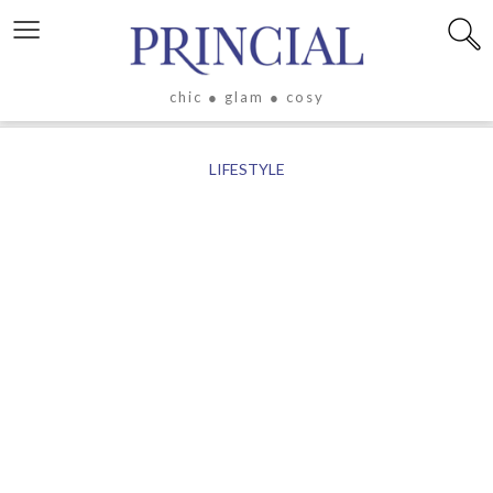
≡
chic ● glam ● cosy
X
LIFESTYLE
LIFESTYLE
LUXE
ÉVASION
CULTURE
CÉLÉBRITÉS