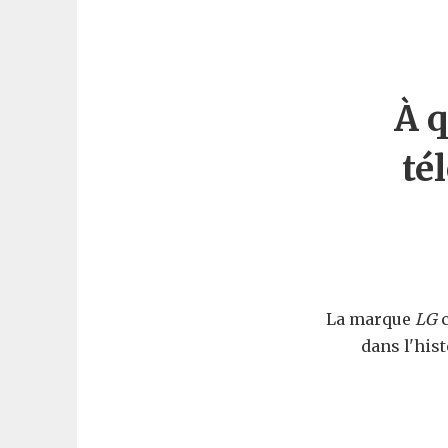
À q
té
La marque
LG
c
dans l'hist