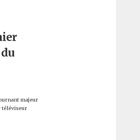
mier
 du
tournant majeur
r téléviseur