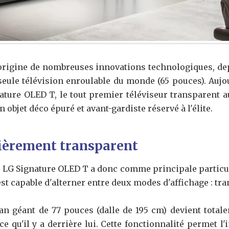
'origine de nombreuses innovations technologiques, de
seule télévision enroulable du monde (65 pouces). Aujo
nature OLED T, le tout premier téléviseur transparent
objet déco épuré et avant-gardiste réservé à l'élite.
tièrement transparent
la LG Signature OLED T a donc comme principale particul
est capable d'alterner entre deux modes d'affichage : tr
an géant de 77 pouces (dalle de 195 cm) devient total
 ce qu'il y a derrière lui. Cette fonctionnalité permet 