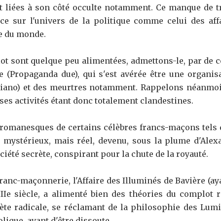
t liées à son côté occulte notamment. Ce manque de t
ce sur l'univers de la politique comme celui des aff
le du monde.
t sont quelque peu alimentées, admettons-le, par de cé
ie (Propaganda due), qui s'est avérée être une organisa
siano) et des meurtres notamment. Rappelons néanmoin
 ses activités étant donc totalement clandestines.
 romanesques de certains célèbres francs-maçons tels
e mystérieux, mais réel, devenu, sous la plume d'Alex
été secrète, conspirant pour la chute de la royauté.
franc-maçonnerie, l'Affaire des Illuminés de Bavière (aya
IIe siècle, a alimenté bien des théories du complot re
ète radicale, se réclamant de la philosophie des Lum
holique, avant d'être dissoute.