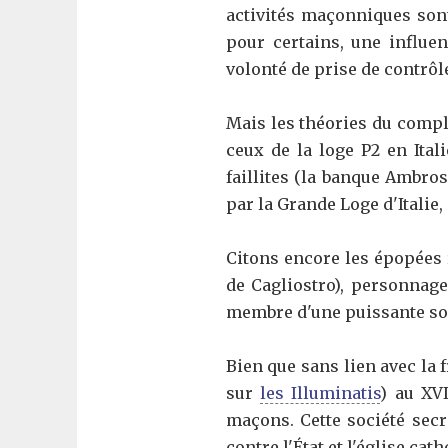
activités maçonniques son
pour certains, une influen
volonté de prise de contrô
Mais les théories du complo
ceux de la loge P2 en Ital
faillites (la banque Ambro
par la Grande Loge d'Italie,
Citons encore les épopées
de Cagliostro), personnag
membre d'une puissante soci
Bien que sans lien avec la 
sur
les Illuminatis
) au XVI
maçons. Cette société secr
contre l'État et l'église cat