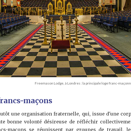
Freemason Lodge, à Londres : la principale loge franc-maçonn
 francs-maçons
tôt une organisation fraternelle, qui, issue d'une corp
ute bonne volonté désireuse de réfléchir collectivemen
ncs-maçons se réunissent par groupes de travail, l