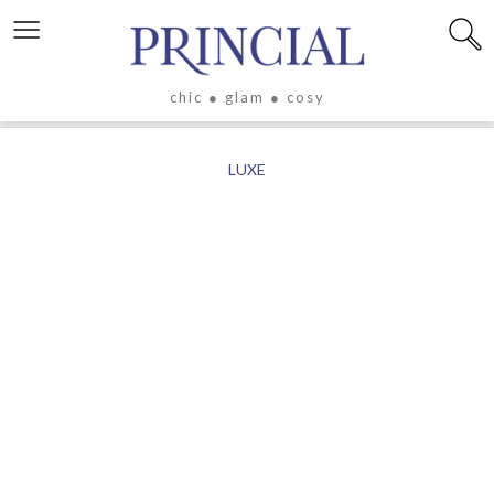
≡
chic ● glam ● cosy
X
LUXE
LIFESTYLE
LUXE
ÉVASION
CULTURE
CÉLÉBRITÉS