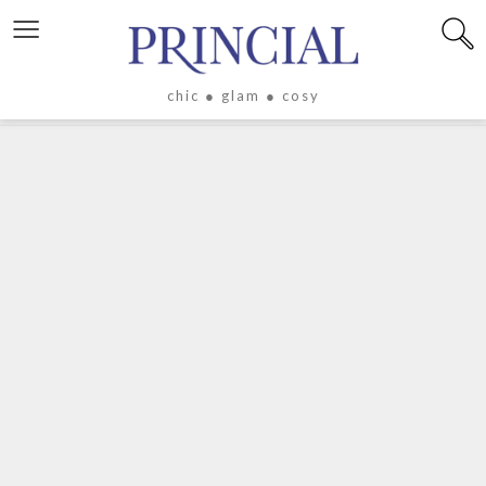
≡
chic ● glam ● cosy
X
LIFESTYLE
LUXE
ÉVASION
CULTURE
CÉLÉBRITÉS