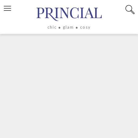
≡
chic ● glam ● cosy
X
LIFESTYLE
LUXE
ÉVASION
CULTURE
CÉLÉBRITÉS