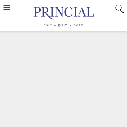
≡
chic ● glam ● cosy
X
LIFESTYLE
LUXE
ÉVASION
CULTURE
CÉLÉBRITÉS