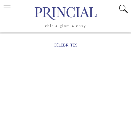
≡
chic ● glam ● cosy
X
CÉLÉBRITÉS
LIFESTYLE
LUXE
ÉVASION
CULTURE
CÉLÉBRITÉS