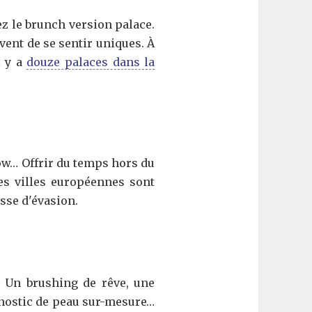
ez le brunch version palace.
vent de se sentir uniques. À
l y a
douze palaces dans la
ow… Offrir du temps hors du
nes villes européennes sont
sse d'évasion.
. Un brushing de rêve, une
gnostic de peau sur-mesure…