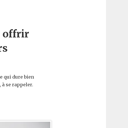
 offrir
rs
e qui dure bien
 à se rappeler.