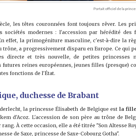
Portait officiel de la pri
cle, les têtes couronnées font toujours rêver. Les pri
s sociétés modernes : l'accession par hérédité des
 effet, la primogéniture masculine, c'est-à-dire la rè
u trône, a progressivement disparu en Europe. Ce qui pe
s directe et très nouvelle, de petites princesses 
es futures reines européennes, jeunes filles (presque)
tes fonctions de l'État.
ique, duchesse de Brabant
derlecht, la princesse Élisabeth de Belgique est
la fill
kem d'Acoz. L'accession de son père au trône de Belgiqu
r rang. À cette occasion, elle a été titrée "Son Altesse R
hesse de Saxe, princesse de Saxe-Cobourg Gotha".