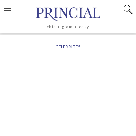
≡
chic ● glam ● cosy
X
CÉLÉBRITÉS
LIFESTYLE
LUXE
ÉVASION
CULTURE
CÉLÉBRITÉS