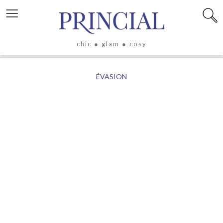
≡
chic ● glam ● cosy
X
ÉVASION
LIFESTYLE
LUXE
ÉVASION
CULTURE
CÉLÉBRITÉS