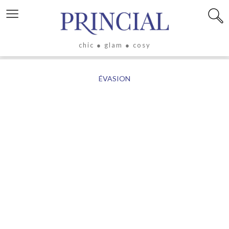
≡
chic ● glam ● cosy
X
ÉVASION
LIFESTYLE
LUXE
ÉVASION
CULTURE
CÉLÉBRITÉS