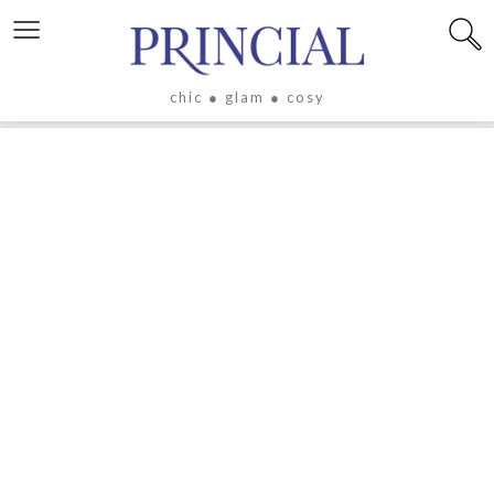
≡
chic ● glam ● cosy
X
LIFESTYLE
LUXE
ÉVASION
CULTURE
CÉLÉBRITÉS