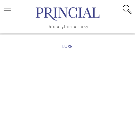
≡
chic ● glam ● cosy
X
LUXE
LIFESTYLE
LUXE
ÉVASION
CULTURE
CÉLÉBRITÉS