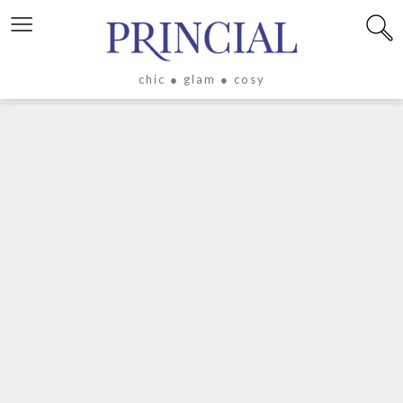
≡
chic ● glam ● cosy
X
LIFESTYLE
LUXE
ÉVASION
CULTURE
CÉLÉBRITÉS