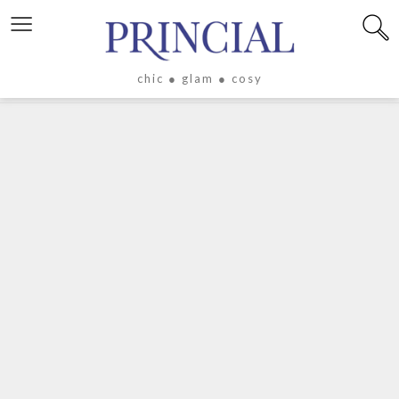
≡
chic ● glam ● cosy
X
LIFESTYLE
LUXE
ÉVASION
CULTURE
CÉLÉBRITÉS