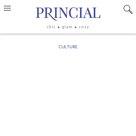
≡
chic ● glam ● cosy
X
CULTURE
LIFESTYLE
LUXE
ÉVASION
CULTURE
CÉLÉBRITÉS