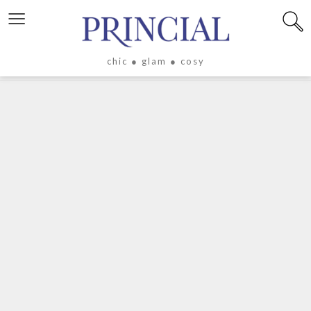
≡
chic ● glam ● cosy
X
LIFESTYLE
LUXE
ÉVASION
CULTURE
CÉLÉBRITÉS