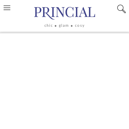
≡
chic ● glam ● cosy
X
LIFESTYLE
LUXE
ÉVASION
CULTURE
CÉLÉBRITÉS