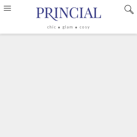
≡
chic ● glam ● cosy
X
LIFESTYLE
LUXE
ÉVASION
CULTURE
CÉLÉBRITÉS