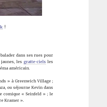
ak
!
e balader dans ses rues pour
 jaunes, les
gratte-ciels
les
inéma américain.
nds » à Greenwich Village ;
laza, ou séjourne Kevin dans
ie comique « Seinfeld » ; le
re Kramer ».