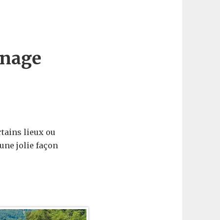
rnage
rtains lieux ou
une jolie façon