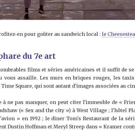
profitez-en pour goûter au sandwich local :
le Cheeseste
phare du 7e art
ombrables films et séries américaines et il suffit de s
u vous assaille. Les murs en briques rouges, les taxis
e Time Square, qui sont autant d'images associées au c
e à ne pas manquer, on peut citer l'immeuble de « Frie
dshaw (« Sex and the city ») à West Village ; l'hôtel P
'avion » en 1992 ; le diner Tom's Restaurant de la sér
tent Dustin Hoffman et Meryl Streep dans « Kramer cont