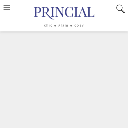
≡
chic ● glam ● cosy
X
LIFESTYLE
LUXE
ÉVASION
CULTURE
CÉLÉBRITÉS