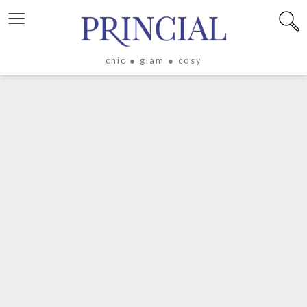
≡
chic ● glam ● cosy
X
LIFESTYLE
LUXE
ÉVASION
CULTURE
CÉLÉBRITÉS